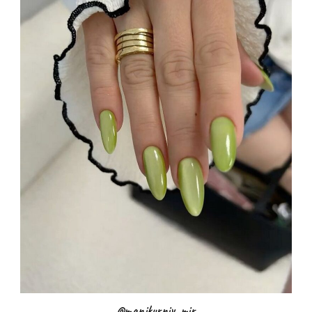
@manikurniy_mir