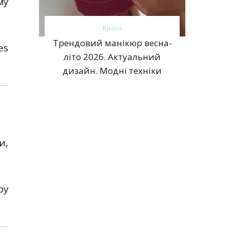
му
Краса
Трендовий манікюр весна-
es
літо 2026. Актуальний
дизайн. Модні техніки
и,
ру