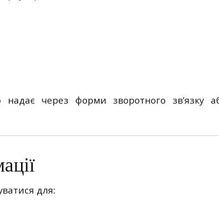
но надає через форми зворотного зв’язку а
ації
уватися для: