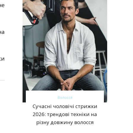
не
на
ки
Волосся
Сучасні чоловічі стрижки
2026: трендові техніки на
різну довжину волосся