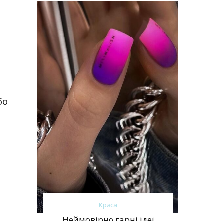
бо
Краса
Неймовірно гарні ідеї