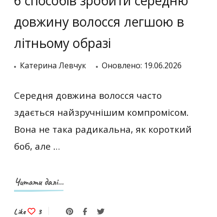
6 способів зробити середню
довжину волосся легшою в
літньому образі
Катерина Левчук
Оновлено:
19.06.2026
Середня довжина волосся часто
здається найзручнішим компромісом.
Вона не така радикальна, як короткий
боб, але …
Читати далі...
Like
3