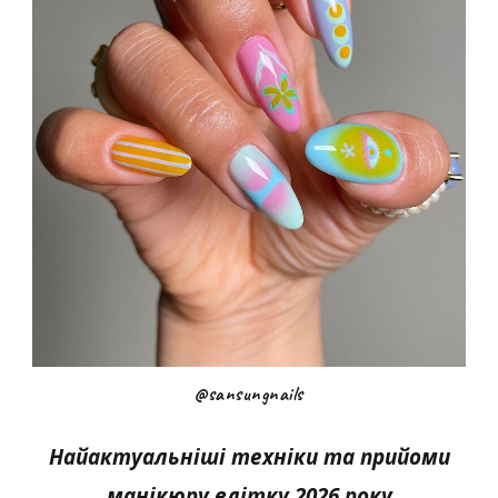
@sansungnails
Найактуальніші техніки та прийоми
манікюру влітку 2026 року