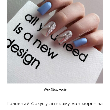
@chillax_nails
Головний фокус у літньому манікюрі – на