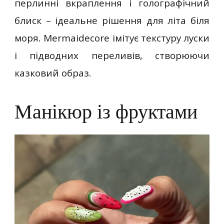
перлинні вкраплення і голографічний
блиск – ідеальне рішення для літа біля
моря. Mermaidecore імітує текстуру луски
і підводних переливів, створюючи
казковий образ.
Манікюр із фруктами