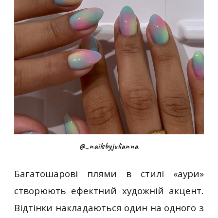
@_nailsbyjulianna
Багатошарові плями в стилі «аури»
створюють ефектний художній акцент.
Відтінки накладаються один на одного з