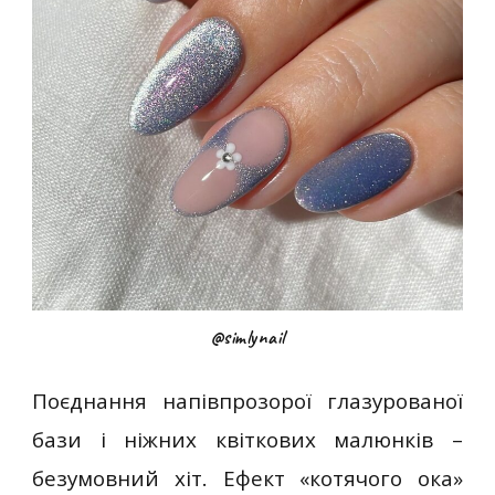
@simlynail
Поєднання напівпрозорої глазурованої
бази і ніжних квіткових малюнків –
безумовний хіт. Ефект «котячого ока»