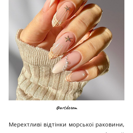
@artdecom
Мерехтливі відтінки морської раковини,