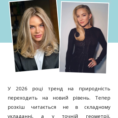
У 2026 році тренд на природність
переходить на новий рівень. Тепер
розкіш читається не в складному
укладанні, а у точній геометрії,