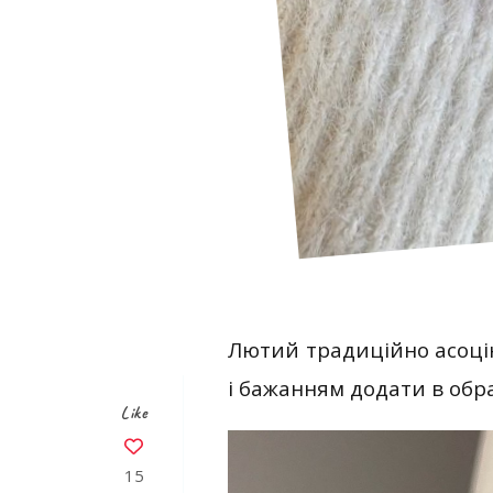
Лютий традиційно асоці
і бажанням додати в обра
Like
15