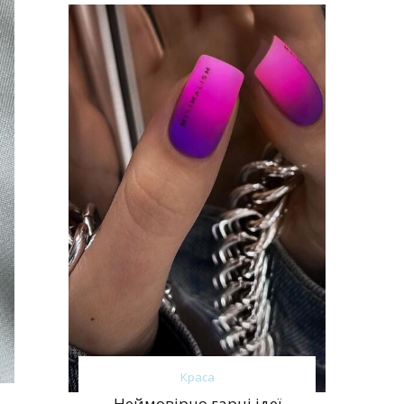
Краса
Неймовірно гарні ідеї