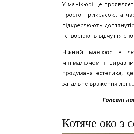
У манікюрі це проявляєт
просто прикрасою, а ча
підкреслюють доглянутіс
і створюють відчуття спо
Ніжний манікюр в лю
мінімалізмом і виразн
продумана естетика, де
загальне враження легко
Головні н
Котяче око з 