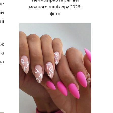
не
модного манікюру 2026:
ни
фото
ії
іж
 а
на