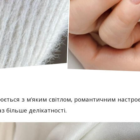
юється з м’яким світлом, романтичним настро
з більше делікатності.