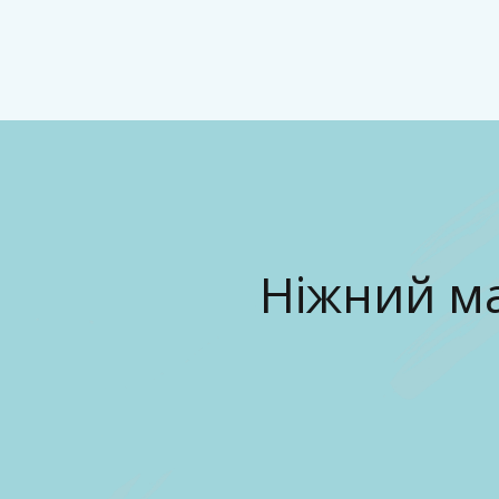
Classic Beauty
Волосся, краса і стиль для сучасного образу
Ніжний ма