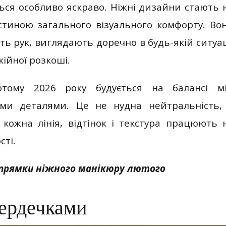
ься особливо яскраво. Ніжні дизайни стають 
стиною загального візуального комфорту. Во
ть рук, виглядають доречно в будь-якій ситуац
кійної розкоші.
тому 2026 року будується на балансі м
ими деталями. Це не нудна нейтральність,
 кожна лінія, відтінок і текстура працюють 
сті.
апрямки ніжного манікюру лютого
сердечками