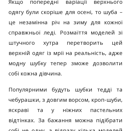
Якщо попередні варіації верхнього
одягу були скоріше для осені, то шуба –
це незамінна річ на зиму для кожної
справжньої леді. Розмаїття моделей зі
штучного хутра перетворить цей
верхній одяг із мрії на реальність, адже
модну шубку тепер зможе дозволити
собі кожна дівчина.
Популярними будуть шубки тедді та
чебурашки, з довгим ворсом, кроп-шуби,
яскраві та у ніжних пастельних
відтінках. За бажання можна підібрати
собі не одну, а відразу кілька моделей