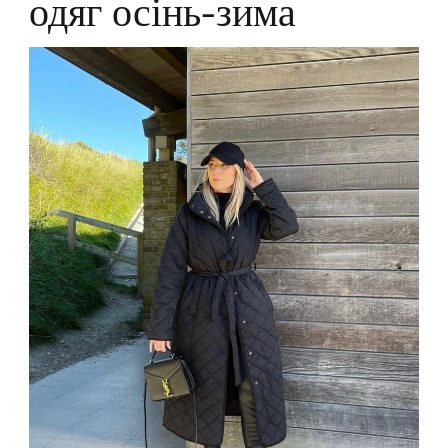
одяг осінь-зима