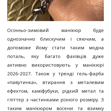
Осінньо-зимовий манікюр буде
однозначно блискучим і сяючим, а
допоможе йому стати таким модна
поталь, яку багато фахівців дуже
активно використовують у манікюрі
2026-2027. Також у тренді гель-фарба
«павутинка», втирання з металевим
ефектом, каміфубуки, рідкий метал та
гліттер з частинками різного розміру. З
таким манікюром восени та взимку