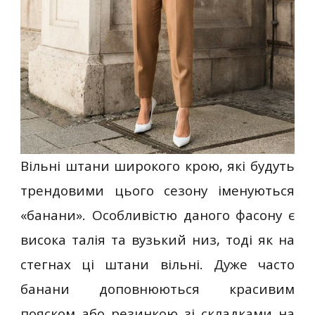
Вільні штани широкого крою, які будуть
трендовими цього сезону іменуються
«банани». Особливістю даного фасону є
висока талія та вузький низ, тоді як на
стегнах ці штани вільні. Дуже часто
банани доповнюються красивим
пояском або резинкою зі складками на