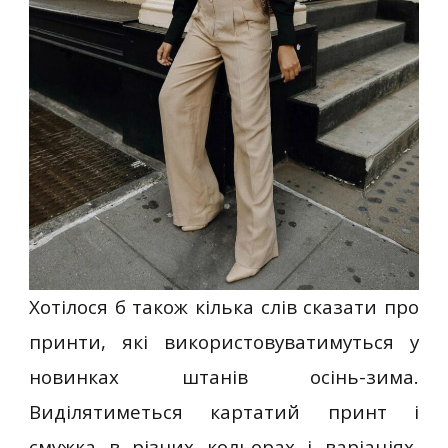
Хотілося б також кілька слів сказати про
принти, які використовуватимуться у
новинках штанів осінь-зима.
Виділятиметься картатий принт і
смужка в різних кольорах і варіаціях,