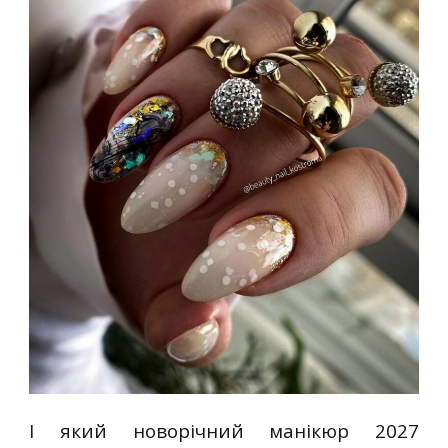
І який новорічний манікюр 2027