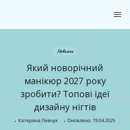
Classic Beauty
Волосся, краса і стиль для сучасного образу
Новинки
Який новорічний
манікюр 2027 року
зробити? Топові ідеї
дизайну нігтів
Катерина Левчук
Оновлено:
19.04.2025