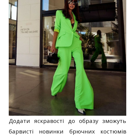
Додати яскравості до образу зможуть
барвисті новинки брючних костюмів