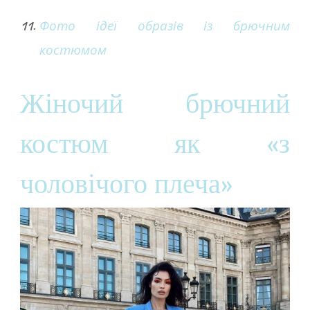
Фото ідеї образів із брючним
костюмом
Жіночий брючний
костюм як «з
чоловічого плеча»