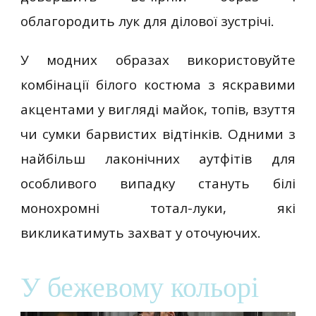
облагородить лук для ділової зустрічі.
У модних образах використовуйте
комбінації білого костюма з яскравими
акцентами у вигляді майок, топів, взуття
чи сумки барвистих відтінків. Одними з
найбільш лаконічних аутфітів для
особливого випадку стануть білі
монохромні тотал-луки, які
викликатимуть захват у оточуючих.
У бежевому кольорі