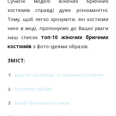
Сучасні моделі жіночих брючних
костюмів справді дуже різноманітні.
Тому, щоб легко зрозуміти, які костюми
нині в моді, пропонуємо до Вашої уваги
наш список
топ-10 жіночих брючних
костюмів
з фото-ідеями образів.
ЗМІСТ:
Брючні костюми «з чоловічого плеча»
Костюм-трійка
Білий брючний костюм