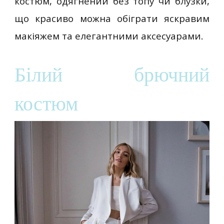
костюм, одягнений без топу чи блузки,
що красиво можна обіграти яскравим
макіяжем та елегантними аксесуарами.
Білий брючний
костюм