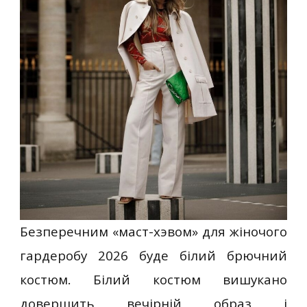
Безперечним «маст-хэвом» для жіночого
гардеробу 2026 буде білий брючний
костюм. Білий костюм вишукано
довершить вечірній образ і