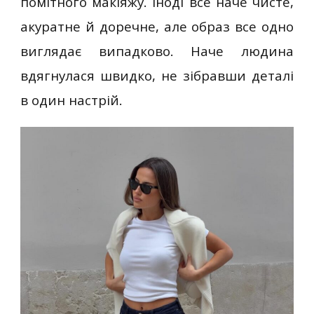
помітного макіяжу. Іноді все наче чисте,
акуратне й доречне, але образ все одно
виглядає випадково. Наче людина
вдягнулася швидко, не зібравши деталі
в один настрій.