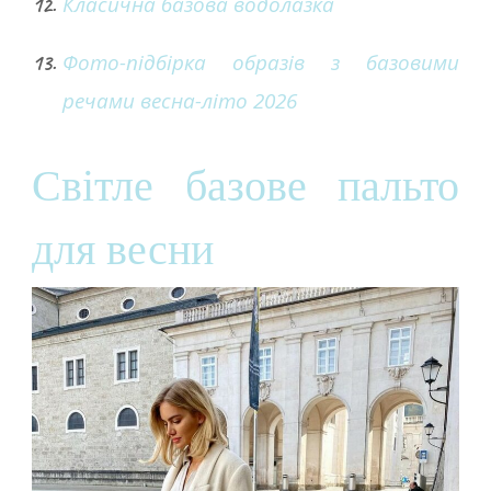
Класична базова водолазка
Фото-підбірка образів з базовими
речами весна-літо 2026
Світле базове пальто
для весни