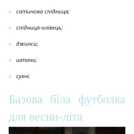
сатинова спідниця;
спідниця-олівець;
джинси;
штани;
сукні.
Базова біла футболка
для весни-літа