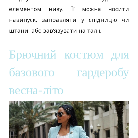
елементом низу. Її можна носити
навипуск, заправляти у спідницю чи
штани, або зав’язувати на талії.
Брючний костюм для
базового гардеробу
весна-літо