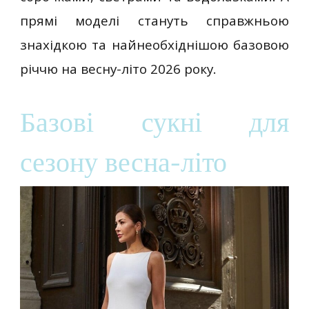
прямі моделі стануть справжньою
знахідкою та найнеобхіднішою базовою
річчю на весну-літо 2026 року.
Базові сукні для
сезону весна-літо