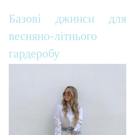
Базові джинси для
весняно-літнього
гардеробу