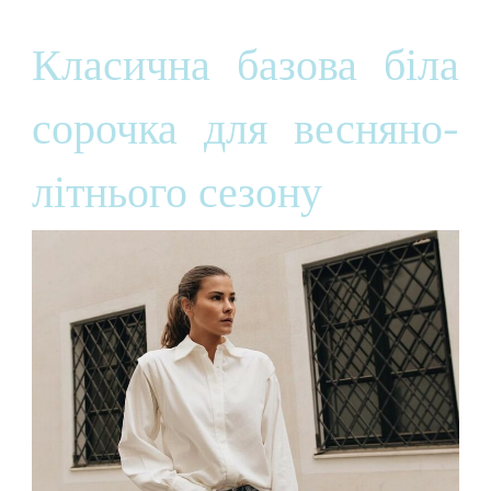
Класична базова біла
сорочка для весняно-
літнього сезону